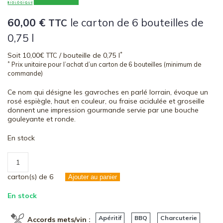
60,00
€
le carton de 6 bouteilles de
TTC
0,75 l
*
Soit 10,00€
/ bouteille de 0,75 l
TTC
*
Prix unitaire pour l’achat d’un carton de 6 bouteilles (minimum de
commande)
Ce nom qui désigne les gavroches en parlé lorrain, évoque un
rosé espiègle, haut en couleur, ou fraise acidulée et groseille
donnent une impression gourmande servie par une bouche
gouleyante et ronde.
En stock
quantité
de
Les
carton(s) de 6
Ajouter au panier
Boserés
–
En stock
2025
Apéritif
BBQ
Charcuterie
Accords mets/vin :