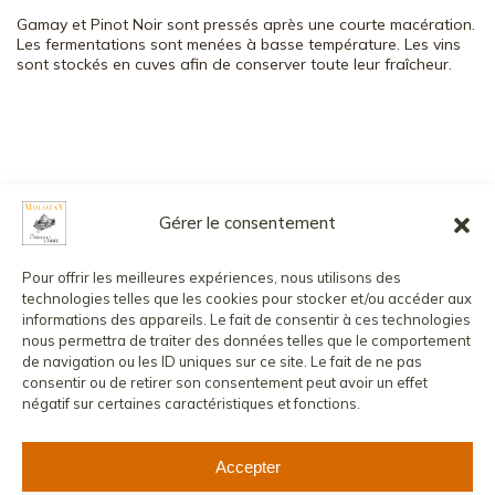
Gamay et Pinot Noir sont pressés après une courte macération.
Les fermentations sont menées à basse température. Les vins
sont stockés en cuves afin de conserver toute leur fraîcheur.
Gérer le consentement
L’abus d’alcool est dangereux pour la santé, à consommer avec
modération.
Pour offrir les meilleures expériences, nous utilisons des
La vente de boissons alcoolisées aux mineurs est strictement
technologies telles que les cookies pour stocker et/ou accéder aux
interdite.
informations des appareils. Le fait de consentir à ces technologies
nous permettra de traiter des données telles que le comportement
©
2026
MOLOZAY - CHÂTEAU DE VAUX
CONTACT
de navigation ou les ID uniques sur ce site. Le fait de ne pas
MENTIONS LÉGALES
POLITIQUE DE CONFIDENTIALITÉ
consentir ou de retirer son consentement peut avoir un effet
CONDITIONS GÉNÉRALES DE VENTE
COMPTE CLIENT
négatif sur certaines caractéristiques et fonctions.
Accepter