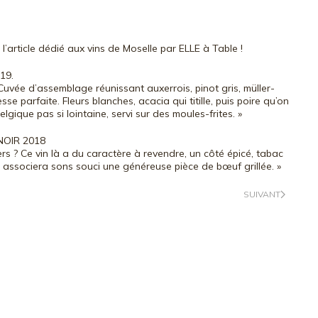
l’article dédié aux vins de Moselle par ELLE à Table !
19.
uvée d’assemblage réunissant auxerrois, pinot gris, müller-
se parfaite. Fleurs blanches, acacia qui titille, puis poire qu’on
elgique pas si lointaine, servi sur des moules-frites. »
NOIR 2018
ers ? Ce vin là a du caractère à revendre, un côté épicé, tabac
lui associera sons souci une généreuse pièce de bœuf grillée. »
SUIVANT