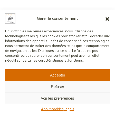
Gérer le consentement
Pour offrir les meilleures expériences, nous utilisons des
technologies telles que les cookies pour stocker et/ou accéder aux
L’abus d’alcool est dangereux pour la santé, à consommer avec
informations des appareils. Le fait de consentir à ces technologies
modération.
nous permettra de traiter des données telles que le comportement
La vente de boissons alcoolisées aux mineurs est strictement
de navigation ou les ID uniques sur ce site. Le fait de ne pas
interdite.
consentir ou de retirer son consentement peut avoir un effet
négatif sur certaines caractéristiques et fonctions.
Accepter
Refuser
Voir les préférences
About cookies
Legals