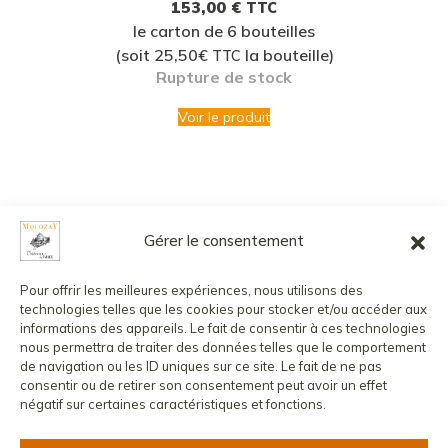
153,00
€
TTC
le carton de 6 bouteilles
(soit 25,50€
la bouteille)
TTC
Rupture de stock
Voir le produit
Gérer le consentement
L’abus d’alcool est dangereux pour la santé, à consommer avec
modération.
Pour offrir les meilleures expériences, nous utilisons des
La vente de boissons alcoolisées aux mineurs est strictement
technologies telles que les cookies pour stocker et/ou accéder aux
interdite.
informations des appareils. Le fait de consentir à ces technologies
nous permettra de traiter des données telles que le comportement
©
2026
MOLOZAY - CHÂTEAU DE VAUX
CONTACT
de navigation ou les ID uniques sur ce site. Le fait de ne pas
MENTIONS LÉGALES
POLITIQUE DE CONFIDENTIALITÉ
consentir ou de retirer son consentement peut avoir un effet
CONDITIONS GÉNÉRALES DE VENTE
COMPTE CLIENT
négatif sur certaines caractéristiques et fonctions.