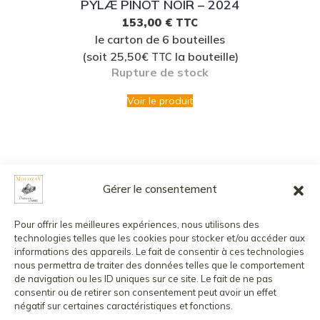
PŸLÆ PINOT NOIR – 2024
153,00
€
TTC
le carton de 6 bouteilles
(soit 25,50€
la bouteille)
TTC
Rupture de stock
Voir le produit
Gérer le consentement
L’abus d’alcool est dangereux pour la santé, à consommer avec
modération.
Pour offrir les meilleures expériences, nous utilisons des
La vente de boissons alcoolisées aux mineurs est strictement
technologies telles que les cookies pour stocker et/ou accéder aux
interdite.
informations des appareils. Le fait de consentir à ces technologies
nous permettra de traiter des données telles que le comportement
©
2026
MOLOZAY - CHÂTEAU DE VAUX
CONTACT
de navigation ou les ID uniques sur ce site. Le fait de ne pas
MENTIONS LÉGALES
POLITIQUE DE CONFIDENTIALITÉ
consentir ou de retirer son consentement peut avoir un effet
CONDITIONS GÉNÉRALES DE VENTE
COMPTE CLIENT
négatif sur certaines caractéristiques et fonctions.