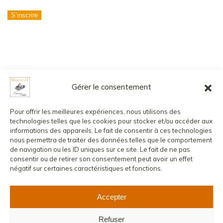
S’inscrire
Gérer le consentement
L’abus d’alcool est dangereux pour la santé, à consommer avec
modération.
Pour offrir les meilleures expériences, nous utilisons des
La vente de boissons alcoolisées aux mineurs est strictement
technologies telles que les cookies pour stocker et/ou accéder aux
interdite.
informations des appareils. Le fait de consentir à ces technologies
nous permettra de traiter des données telles que le comportement
©
2026
MOLOZAY - CHÂTEAU DE VAUX
CONTACT
de navigation ou les ID uniques sur ce site. Le fait de ne pas
MENTIONS LÉGALES
POLITIQUE DE CONFIDENTIALITÉ
consentir ou de retirer son consentement peut avoir un effet
CONDITIONS GÉNÉRALES DE VENTE
COMPTE CLIENT
négatif sur certaines caractéristiques et fonctions.
Accepter
Refuser