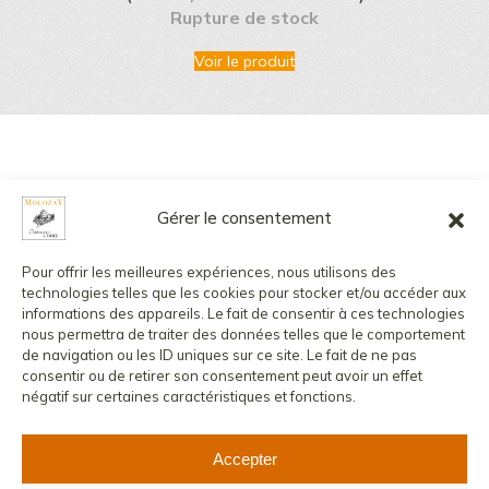
Rupture de stock
Voir le produit
Gérer le consentement
L’abus d’alcool est dangereux pour la santé, à consommer avec
modération.
Pour offrir les meilleures expériences, nous utilisons des
La vente de boissons alcoolisées aux mineurs est strictement
technologies telles que les cookies pour stocker et/ou accéder aux
interdite.
informations des appareils. Le fait de consentir à ces technologies
nous permettra de traiter des données telles que le comportement
©
2026
MOLOZAY - CHÂTEAU DE VAUX
CONTACT
de navigation ou les ID uniques sur ce site. Le fait de ne pas
MENTIONS LÉGALES
POLITIQUE DE CONFIDENTIALITÉ
consentir ou de retirer son consentement peut avoir un effet
CONDITIONS GÉNÉRALES DE VENTE
COMPTE CLIENT
négatif sur certaines caractéristiques et fonctions.
Accepter