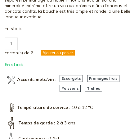
séparés! Le mariage du noble Pinot Gris et d’un sol à la
minéralité extrême offre un vin aux arômes mûrs d’ananas et
abricots confits, la bouche est trés ample et ronde, d’une belle
longueur exotique.
En stock
quantité
de
111
carton(s) de 6
Ajouter au panier
–
2022
En stock
Escargots
Fromages frais
Accords mets/vin :
Poissons
Truffes
Température de service :
10 à 12 °C
Temps de garde :
2 à 3 ans
Contenance :
0,75 l